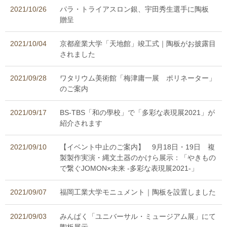
2021/10/26
パラ・トライアスロン銀、宇田秀生選手に陶板
贈呈
2021/10/04
京都産業大学「天地館」竣工式｜陶板がお披露目
されました
2021/09/28
ワタリウム美術館「梅津庸一展 ポリネーター」
のご案内
2021/09/17
BS-TBS「和の學校」で「多彩な表現展2021」が
紹介されます
2021/09/10
【イベント中止のご案内】 9月18日・19日 複
製製作実演・縄文土器のかけら展示：「やきもの
で繋ぐJOMON×未来 -多彩な表現展2021-」
2021/09/07
福岡工業大学モニュメント｜陶板を設置しました
2021/09/03
みんぱく「ユニバーサル・ミュージアム展」にて