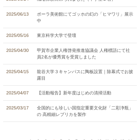
2025/06/13
ポーラ美術館にてゴッホの幻の「ヒマワリ」展示
中
2025/05/16
東京科学大学で登壇
2025/04/30
甲賀市企業人権啓発推進協議会 人権標語にて社
員2名が優秀賞を受賞しました
2025/04/15
龍谷大学３キャンパスに陶板設置｜除幕式でお披
露目
2025/04/07
【活動報告】新年度はじめの清掃活動
2025/03/17
全国的にも珍しい国指定重要文化財「二彩浄瓶」
の 高精細レプリカを製作