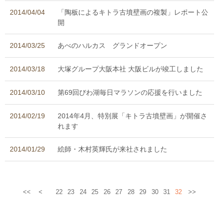
2014/04/04
「陶板によるキトラ古墳壁画の複製」レポート公
開
2014/03/25
あべのハルカス グランドオープン
2014/03/18
大塚グループ大阪本社 大阪ビルが竣工しました
2014/03/10
第69回びわ湖毎日マラソンの応援を行いました
2014/02/19
2014年4月、特別展「キトラ古墳壁画」が開催さ
れます
2014/01/29
絵師・木村英輝氏が来社されました
<<
<
22
23
24
25
26
27
28
29
30
31
32
>>