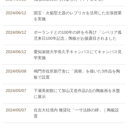
2024/06/12
国宝・火焔型土器のレプリカを活用した出張授業
を実施
2024/06/12
ポーランドとの100年の絆を今再び 「シベリア孤
児来日100年記念」陶板がお披露目されました
2024/06/12
愛知淑徳大学長久手キャンパスにてキャンパス見
学実施
2024/05/08
鳴門市役所新庁舎に「渦潮」を描いた3作品を陶
板で設置
2024/05/07
下瀬美術館にて加山又造作品2点の陶板画を水盤
に展示
2024/05/07
住吉大社境内 種貸社「一寸法師の碑」｜陶板設
置