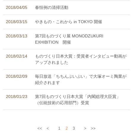
2018/04/05
春恒例の清掃活動
2018/03/15
やきもの・これから in TOKYO 開催
2018/03/13
第7回ものづくり展 MONODZUKURI
EXHIBITION 開催
2018/02/14
ものづくり日本大賞：受賞者インタビュー動画が
アップされました
2018/02/09
毎日放送「ちちんぷいぷい」で大塚オーミ陶業が
紹介されます
2018/01/23
第7回ものづくり日本大賞「内閣総理大臣賞」
（伝統技術の応用部門）受賞
<<
<
1
2
3
>
>>