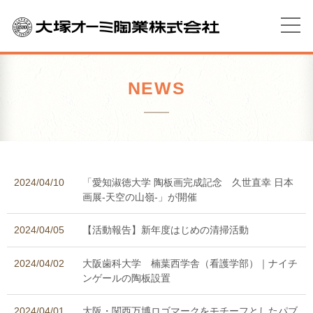
NEWS
2024/04/10
「愛知淑徳大学 陶板画完成記念 久世直幸 日本
画展-天空の山嶺-」が開催
2024/04/05
【活動報告】新年度はじめの清掃活動
2024/04/02
大阪歯科大学 楠葉西学舎（看護学部）｜ナイチ
ンゲールの陶板設置
2024/04/01
大阪・関西万博ロゴマークをモチーフとしたパブ