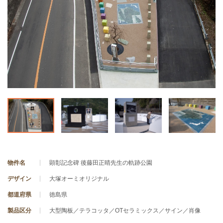
物件名
顕彰記念碑 後藤田正晴先生の軌跡公園
デザイン
大塚オーミオリジナル
都道府県
徳島県
製品区分
大型陶板／テラコッタ／OTセラミックス／サイン／肖像