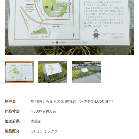
物件名
奥河内くろまろの郷 解説碑（河内長野LC50周年）
作品寸法
H600×Ｗ900㎜
都道府県
大阪府
製品区分
OTセラミックス