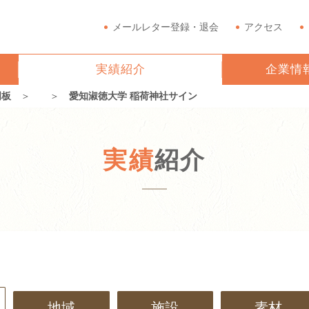
メールレター登録・退会
アクセス
実績紹介
企業情
明板
＞
＞
愛知淑徳大学 稲荷神社サイン
実績
紹介
地域
施設
素材