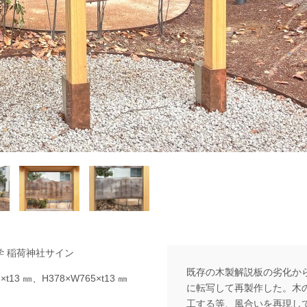
学 稲荷神社サイン
既存の木製解説板の劣化か
×t13 ㎜、H378×W765×t13 ㎜
に転写して再製作した。木
工する等、風合いを再現し