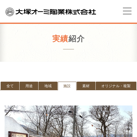
実績
紹介
全て
用途
地域
施設
素材
オリジナル・複製