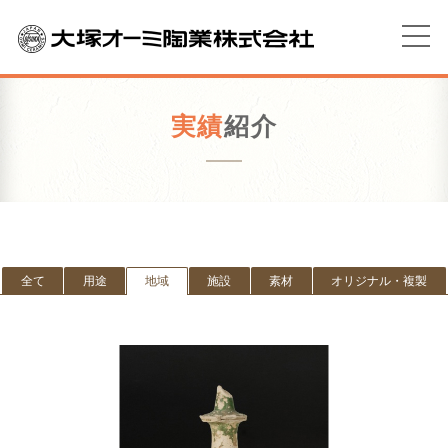
実績
紹介
全て
用途
地域
施設
素材
オリジナル・複製