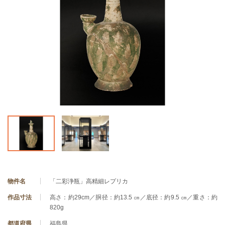
物件名
「二彩浄瓶」高精細レプリカ
作品寸法
高さ：約29cm／胴径：約13.5 ㎝／底径：約9.5 ㎝／重さ：約
820g
都道府県
福島県