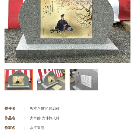
物件名
坂本八幡宮 顕彰碑
作品名
大宰帥 大伴旅人碑
作家名
水江東穹