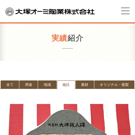
実績
紹介
全て
用途
地域
施設
素材
オリジナル・複製