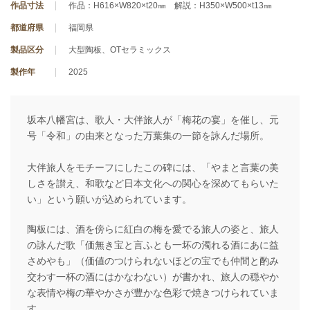
作品寸法
作品：H616×W820×t20㎜ 解説：H350×W500×t13㎜
都道府県
福岡県
製品区分
大型陶板、OTセラミックス
製作年
2025
坂本八幡宮は、歌人・大伴旅人が「梅花の宴」を催し、元
号「令和」の由来となった万葉集の一節を詠んだ場所。
大伴旅人をモチーフにしたこの碑には、「やまと言葉の美
しさを讃え、和歌など日本文化への関心を深めてもらいた
い」という願いが込められています。
陶板には、酒を傍らに紅白の梅を愛でる旅人の姿と、旅人
の詠んだ歌「価無き宝と言ふとも一坏の濁れる酒にあに益
さめやも」（価値のつけられないほどの宝でも仲間と酌み
交わす一杯の酒にはかなわない）が書かれ、旅人の穏やか
な表情や梅の華やかさが豊かな色彩で焼きつけられていま
す。