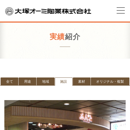
実績
紹介
全て
用途
地域
施設
素材
オリジナル・複製