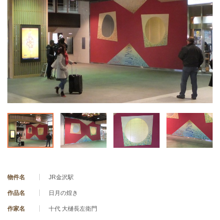
物件名
JR金沢駅
作品名
日月の煌き
作家名
十代 大樋長左衛門