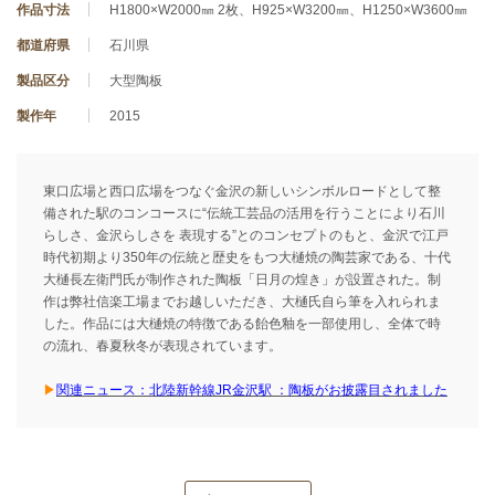
作品寸法
H1800×W2000㎜ 2枚、H925×W3200㎜、H1250×W3600㎜
都道府県
石川県
製品区分
大型陶板
製作年
2015
東口広場と西口広場をつなぐ金沢の新しいシンボルロードとして整
備された駅のコンコースに“伝統工芸品の活用を行うことにより石川
らしさ、金沢らしさを 表現する”とのコンセプトのもと、金沢で江戸
時代初期より350年の伝統と歴史をもつ大樋焼の陶芸家である、十代
大樋長左衛門氏が制作された陶板「日月の煌き」が設置された。制
作は弊社信楽工場までお越しいただき、大樋氏自ら筆を入れられま
した。作品には大樋焼の特徴である飴色釉を一部使用し、全体で時
の流れ、春夏秋冬が表現されています。
▶
関連ニュース：
北陸新幹線JR金沢駅 ：陶板がお披露目されました