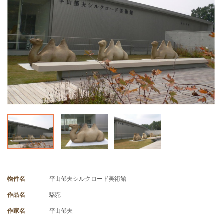
物件名
平山郁夫シルクロード美術館
作品名
駱駝
作家名
平山郁夫