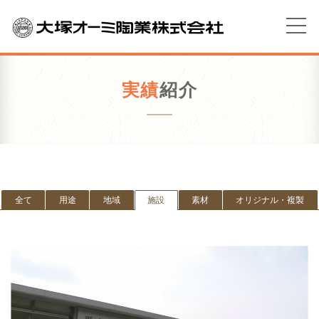
実績
紹介
全て
用途
地域
施設
素材
オリジナル・複製