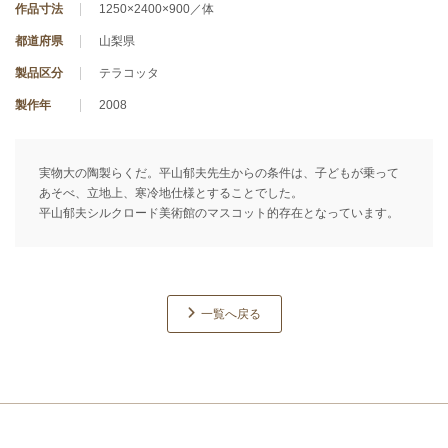
作品寸法
1250×2400×900／体
都道府県
山梨県
製品区分
テラコッタ
製作年
2008
実物大の陶製らくだ。平山郁夫先生からの条件は、子どもが乗って
あそべ、立地上、寒冷地仕様とすることでした。
平山郁夫シルクロード美術館のマスコット的存在となっています。
一覧へ戻る