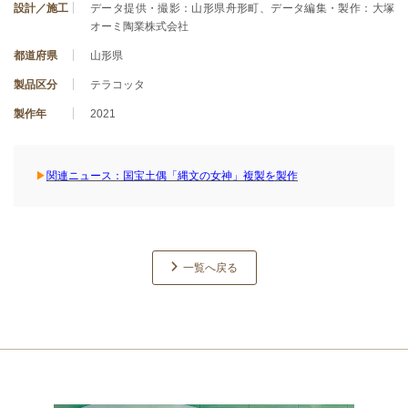
設計／施工
データ提供・撮影：山形県舟形町、データ編集・製作：大塚
オーミ陶業株式会社
都道府県
山形県
製品区分
テラコッタ
製作年
2021
▶
関連ニュース：国宝土偶「縄文の女神」複製を製作
一覧へ戻る