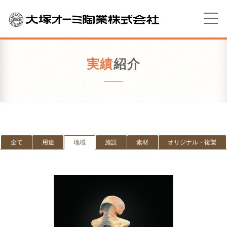
実績
紹介
全て
用途
地域
施設
素材
オリジナル・複製