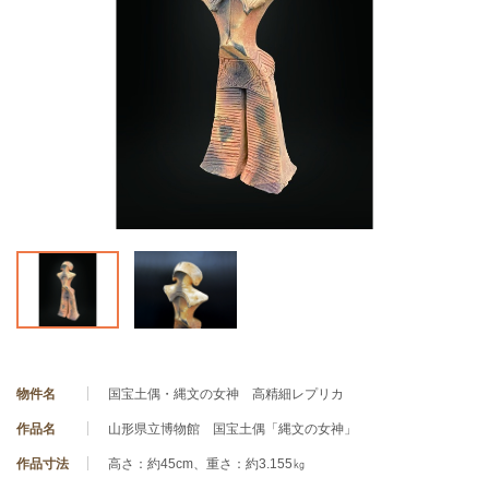
物件名
国宝土偶・縄文の女神 高精細レプリカ
作品名
山形県立博物館 国宝土偶「縄文の女神」
作品寸法
高さ：約45cm、重さ：約3.155㎏