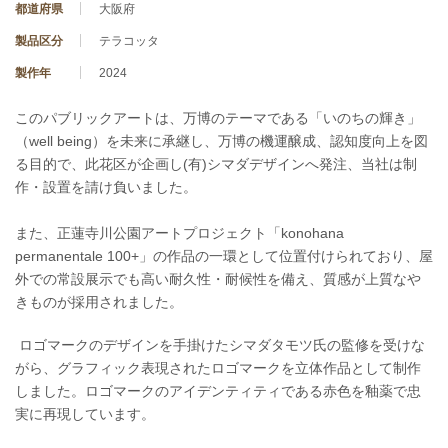
都道府県
大阪府
製品区分
テラコッタ
製作年
2024
このパブリックアートは、万博のテーマである「いのちの輝き」
（well being）を未来に承継し、万博の機運醸成、認知度向上を図
る目的で、此花区が企画し(有)シマダデザインへ発注、当社は制
作・設置を請け負いました。
また、正蓮寺川公園アートプロジェクト「konohana
permanentale 100+」の作品の一環として位置付けられており、屋
外での常設展示でも高い耐久性・耐候性を備え、質感が上質なや
きものが採用されました。
ロゴマークのデザインを手掛けたシマダタモツ氏の監修を受けな
がら、グラフィック表現されたロゴマークを立体作品として制作
しました。ロゴマークのアイデンティティである赤色を釉薬で忠
実に再現しています。