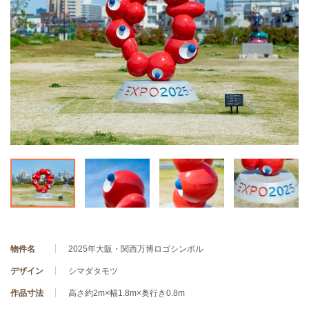
物件名
2025年大阪・関西万博ロゴシンボル
デザイン
シマダタモツ
作品寸法
高さ約2m×幅1.8m×奥行き0.8m