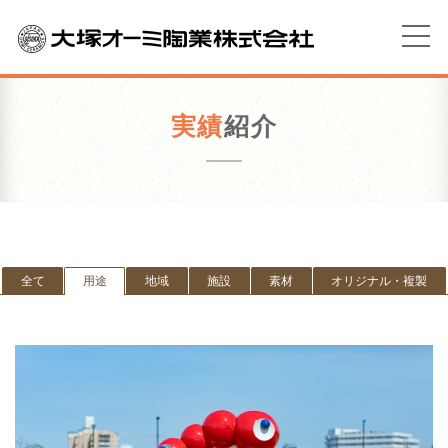
実績
紹介
全て
用途
地域
施設
素材
オリジナル・複製