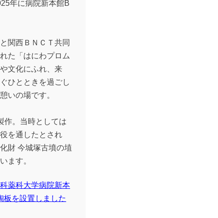
25年に病院新本館B
と関西ＢＮＣＴ共同
れた「はにわプロム
や文化にふれ、来
ぐひとときを過ごし
憩いの場です。
製作。
当時としては
役を通したとされ
化財 今城塚古墳の埴
います。
科薬科大学病院新本
陶板を設置しました