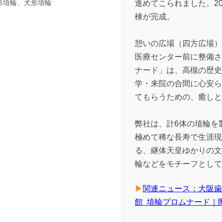
形埴輪、犬形埴輪
進めてこられました。20
棟が完成。
憩いの広場（四方広場）
医療センター前に整備さ
ナード」は、高槻の歴史
学・来院の合間に心安ら
てもらうための、癒しと
弊社は、
計6体の埴輪を
極めて稀な長寿で生涯現
る、継体天皇ゆかりの文
輪などをモチーフとして
▶
関連ニュース：大阪歯
館 埴輪プロムナード｜