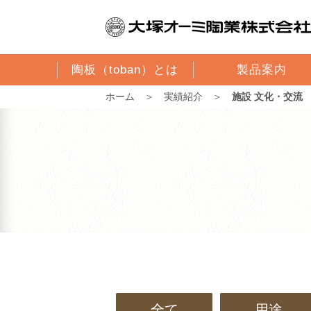
陶板（toban）とは
製品案内
ホーム
＞
実績紹介
＞
施設 文化・交流
全て
用途