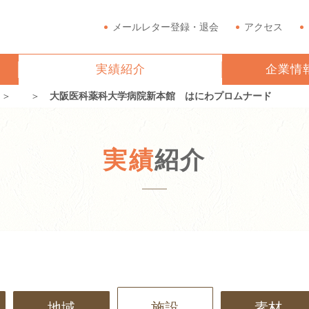
メールレター登録・退会
アクセス
実績紹介
企業情
＞
＞
大阪医科薬科大学病院新本館 はにわプロムナード
実績
紹介
地域
施設
素材