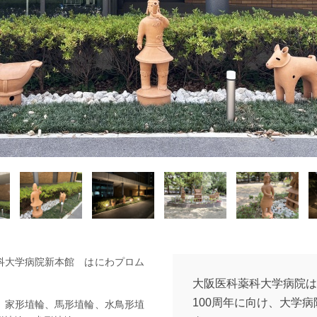
科大学病院新本館 はにわプロム
大阪医科薬科大学病院は
100周年に向け、大学
、家形埴輪、馬形埴輪、水鳥形埴