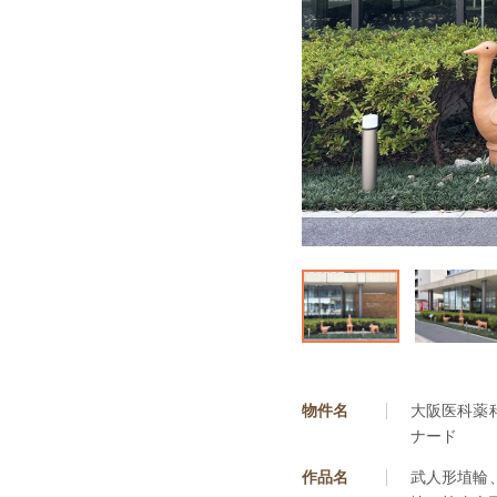
物件名
大阪医科薬
ナード
作品名
武人形埴輪