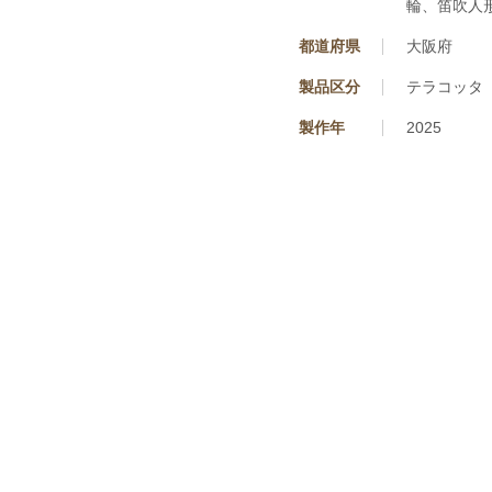
輪、笛吹人
都道府県
大阪府
製品区分
テラコッタ
製作年
2025