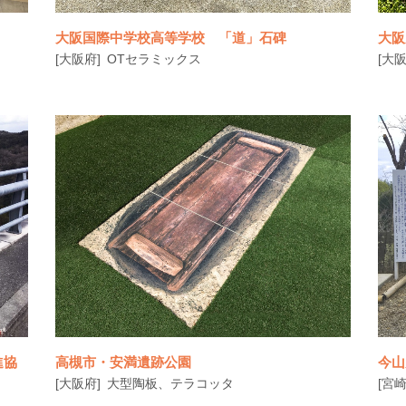
大阪国際中学校高等学校 「道」石碑
大阪
[大阪府]
OTセラミックス
[大阪
進協
高槻市・安満遺跡公園
今山
[大阪府]
大型陶板、テラコッタ
[宮崎