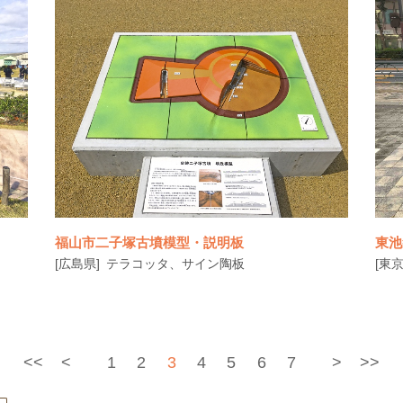
福山市二子塚古墳模型・説明板
東池
[広島県]
テラコッタ、サイン陶板
[東京
<<
<
1
2
3
4
5
6
7
>
>>