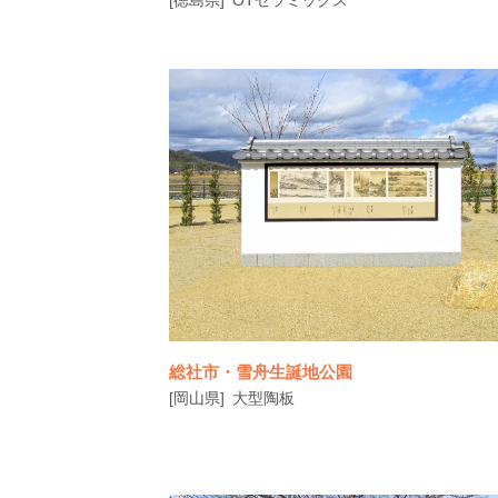
二代目歌川広重が描いた「諸国六十八景 阿
北泊 小鳴門」は、陶板設置場所（小鳴門
総社市・雪舟生誕地公園
[岡山県]
大型陶板