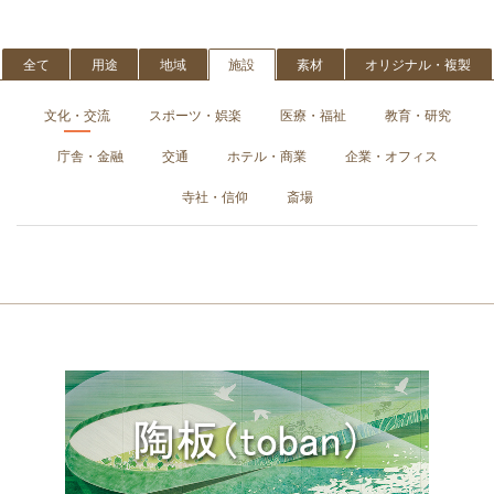
全て
用途
地域
施設
素材
オリジナル・複製
文化・交流
スポーツ・娯楽
医療・福祉
教育・研究
庁舎・金融
交通
ホテル・商業
企業・オフィス
寺社・信仰
斎場