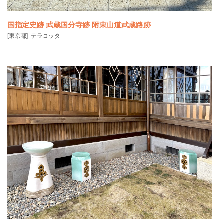
国指定史跡 武蔵国分寺跡 附東山道武蔵路跡
[東京都]
テラコッタ
武蔵国分寺を構成する金堂・講堂など主要建物の中軸線を大切にしつ
つ、武蔵国分寺が造