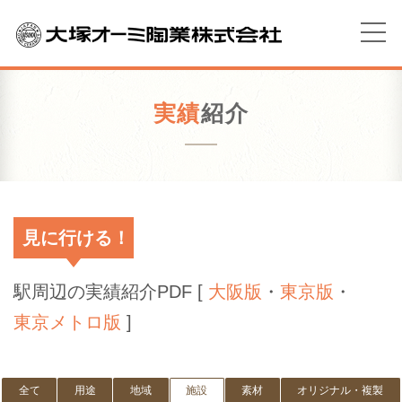
実績
紹介
見に行ける！
駅周辺の実績紹介PDF [
大阪版
・
東京版
・
東京メトロ版
]
全て
用途
地域
施設
素材
オリジナル・複製