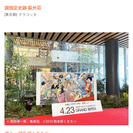
国指定史跡 荻外荘
[東京都]
テラコッタ
国の史跡「荻外荘」は、政治の方向を決める重要な会議が多数行われ
た場所です。この度