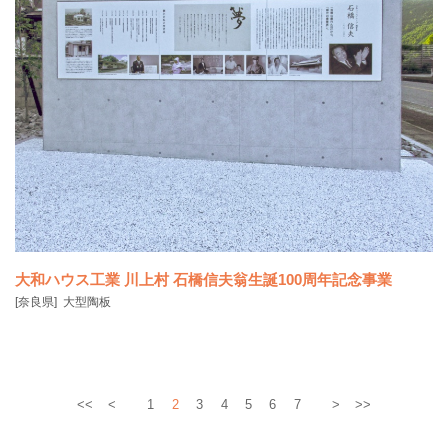
大和ハウス工業 川上村 石橋信夫翁生誕100周年記念事業
[奈良県]
大型陶板
<<
<
1
2
3
4
5
6
7
>
>>