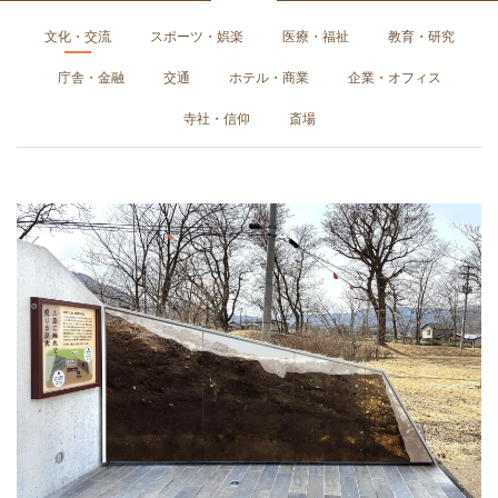
文化・交流
スポーツ・娯楽
医療・福祉
教育・研究
庁舎・金融
交通
ホテル・商業
企業・オフィス
寺社・信仰
斎場