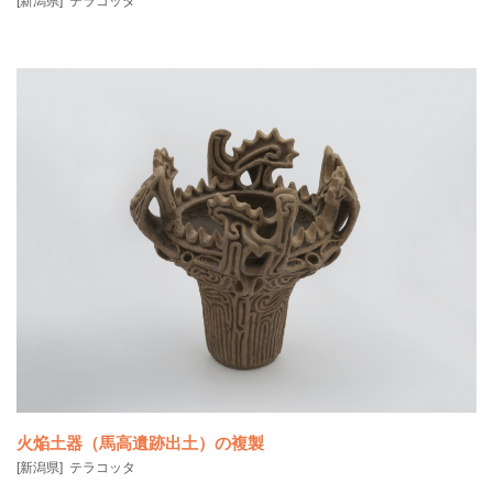
[新潟県]
テラコッタ
火焔土器（馬高遺跡出土）の複製
[新潟県]
テラコッタ