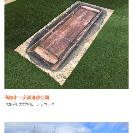
国宝火焔型土器NO.1 の複製は、2016 年12 月に東京国立博物館と十日
町市
高槻市・安満遺跡公園
[大阪府]
大型陶板、テラコッタ