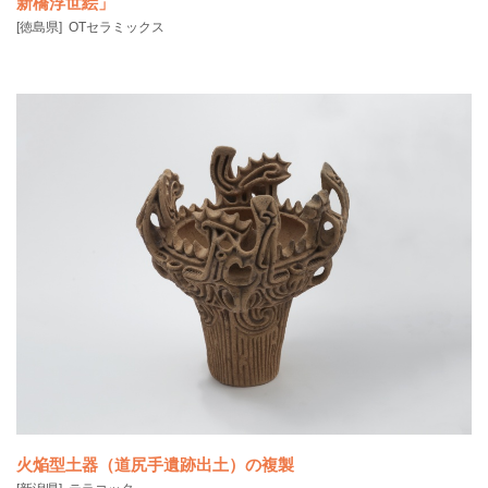
新橋浮世絵」
[徳島県]
OTセラミックス
二代目歌川広重が描いた「諸国六十八景 阿波北泊 小鳴門」は、陶板設
置場所（小鳴門
火焔型土器（道尻手遺跡出土）の複製