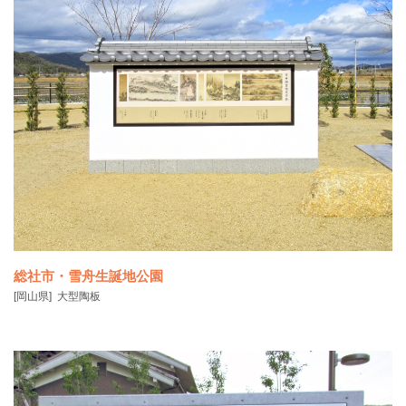
総社市・雪舟生誕地公園
[岡山県]
大型陶板