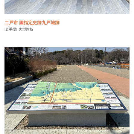
二戸市 国指定史跡九戸城跡
[岩手県]
大型陶板
九戸城跡 二の丸の土塁は、大きく崩れており、当時の大きさや形が残
っていません。ま