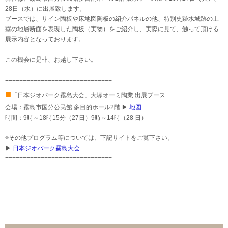
28日（水）に出展致します。
ブースでは、サイン陶板や床地図陶板の紹介パネルの他、特別史跡水城跡の土
塁の地層断面を表現した陶板（実物）をご紹介し、実際に見て、触って頂ける
展示内容となっております。
この機会に是非、お越し下さい。
==============================
■
「日本ジオパーク霧島大会」大塚オーミ陶業 出展ブース
会場：霧島市国分公民館 多目的ホール2階 ▶
地図
時間：9時～18時15分（27日）9時～14時（28 日）
※その他プログラム等については、下記サイトをご覧下さい。
▶
日本ジオパーク霧島大会
==============================