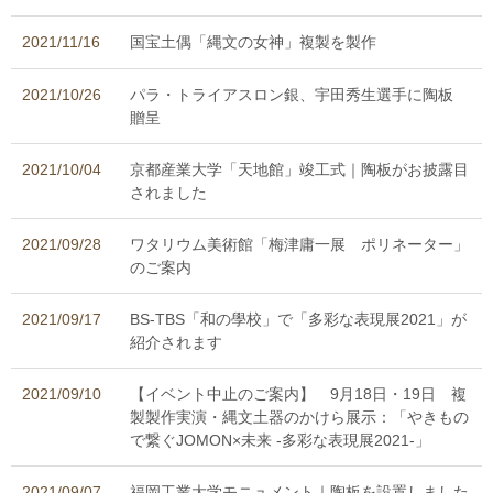
2021/11/16
国宝土偶「縄文の女神」複製を製作
2021/10/26
パラ・トライアスロン銀、宇田秀生選手に陶板
贈呈
2021/10/04
京都産業大学「天地館」竣工式｜陶板がお披露目
されました
2021/09/28
ワタリウム美術館「梅津庸一展 ポリネーター」
のご案内
2021/09/17
BS-TBS「和の學校」で「多彩な表現展2021」が
紹介されます
2021/09/10
【イベント中止のご案内】 9月18日・19日 複
製製作実演・縄文土器のかけら展示：「やきもの
で繋ぐJOMON×未来 -多彩な表現展2021-」
2021/09/07
福岡工業大学モニュメント｜陶板を設置しました