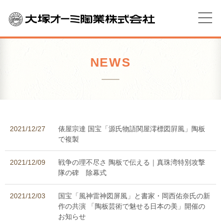
NEWS
2021/12/27
俵屋宗達 国宝「源氏物語関屋澪標図屛風」陶板
で複製
2021/12/09
戦争の理不尽さ 陶板で伝える｜真珠湾特別攻撃
隊の碑 除幕式
2021/12/03
国宝「風神雷神図屏風」と書家・岡西佑奈氏の新
作の共演 「陶板芸術で魅せる日本の美」開催の
お知らせ