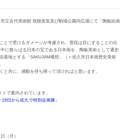
久市立近代美術館 視聴覚室及び駒場公園内広場にて「陶板絵画
ことで受けるダメージが考慮され、普段は目にすることの出
界中に散らばる日本の宝である日本画を、陶板美術として通史
基地とする「SAKUJAM構想」（＝佐久市日本画歴史美術
。
くと共に、感動を持ち帰って頂ければと思います。
イトで案内されています。
 19日から佐久で特別企画展」
1日（月）