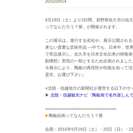
2015/09/14
9月19日（土）より3日間、長野県佐久市の佐
ってなんだろう？展」が開催されます。
この展示は、進行する劣化や、展示公開される
来ない貴重な芸術作品 ―中でも、日本中、世
で常設展示し、佐久市を日本文化伝承の情報発信
館構想）実現の一助とするため企画されました
今展示により、陶板の再現性や性能を知って頂
是非、お運び下さい。
※北陸・信越地方の新聞社が運営する以下のサ
▶
北陸・信越観光ナビ「陶板画で名作楽しんで
==============================
■
陶板絵画ってなんだろう？展
会期：2015年9月19日（土）・20日（日）・2