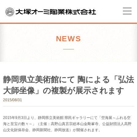
NEWS
静岡県立美術館にて 陶による「弘法
大師坐像」の複製が展示されます
2015/08/31
2015年9月3日より、静岡県立美術館 県民ギャラリーにて「空海展～ふれる空
海と至宝の数々～」（主催：高野山真言宗総本山金剛峯寺、公益財団法人高野
山文化財保存会、静岡新聞社、静岡放送）が開催されます。