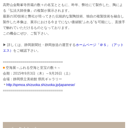
高野山金剛峯寺所蔵の数々の名宝とともに、昨年、弊社にて製作した、陶によ
る「弘法大師坐像」の複製が展示されます。
最新の3D技術と弊社が培ってきた伝統的な製陶技術、独自の複製技術を融合し
製作した本像は、展示における今までにない価値観“ふれる”を可能にし、直接手
で触れていただけるものとなっております。
この機会にぜひ、ご覧下さい。
▶ 詳しくは、静岡新聞社・静岡放送の運営する
ホームページ「＠Ｓ」（アット
エス）
をご確認下さい。
==============================
■
空海展～ふれる空海と至宝の数々～
会期：2015年9月3日（木）～9月26日（土）
会場：静岡県立美術館 県民ギャラリー
＊
http://spmoa.shizuoka.shizuoka.jp/japanese/
==============================