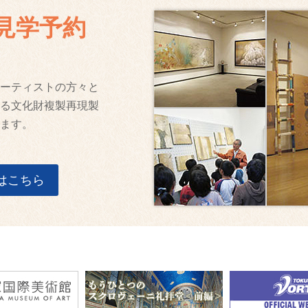
見学予約
ーティストの方々と
る文化財複製再現製
ます。
はこちら