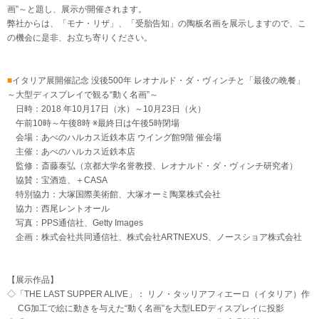
画”～と題し、展示が開催されます。
弊社からは、「モナ・リザ」、「受胎告知」の陶板名画を展示しますので、こ
の機会に是非、お立ち寄りください。
■
イタリア展開催記念 没後500年 レオナルド・ダ・ヴィンチと「最後の晩餐」
～大型ディスプレイで観る“動く名画”～
日時：2018 年10月17日（水）～10月23日（火）
午前10時～午後8時 ※最終日は午後5時閉場
会場：あべのハルカス近鉄本店 ウイング館9階 催会場
主催：あべのハルカス近鉄本店
監修：斎藤泰弘（京都大学名誉教授、レオナルド・ダ・ヴィンチ研究者）
協賛：宝酒造、＋CASA
特別協力：大塚国際美術館、大塚オーミ陶業株式会社
協力：西尾レントオール
写真：PPS通信社、Getty Images
企画：株式会社共同通信社、株式会社ARTNEXUS、ノースショア株式会社
【展示作品】
◇「THE LAST SUPPER ALIVE」： リノ・タッリアフィエーロ（イタリア）作
CG加工で絵に動きを与えた“動く名画”を大型LEDディスプレイに投影