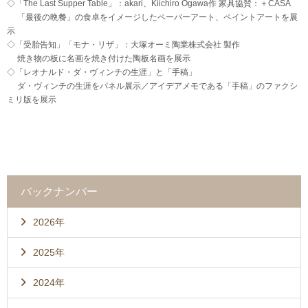
◇「The Last Supper Table」：akari、Kiichiro Ogawa作 家具協賛：＋CASA
「最後の晩餐」の食卓をイメージしたペーパーアート、ペイントアートを展
示
◇「受胎告知」「モナ・リザ」：大塚オーミ陶業株式会社 製作
焼き物の板に名画を焼き付けた陶板名画を展示
◇「レオナルド・ダ・ヴィンチの生涯」と「手稿」
ダ・ヴィンチの生涯をパネル展示／アイデアメモである「手稿」のファクシ
ミリ版を展示
バックナンバー
2026年
2025年
2024年