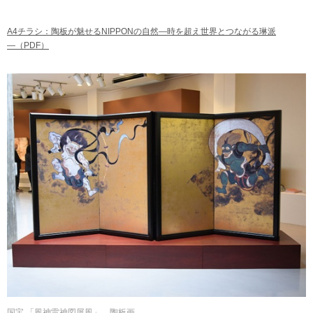
A4チラシ：陶板が魅せるNIPPONの自然―時を超え世界とつながる琳派
―（PDF）
国宝 「風神雷神図屏風」 陶板画