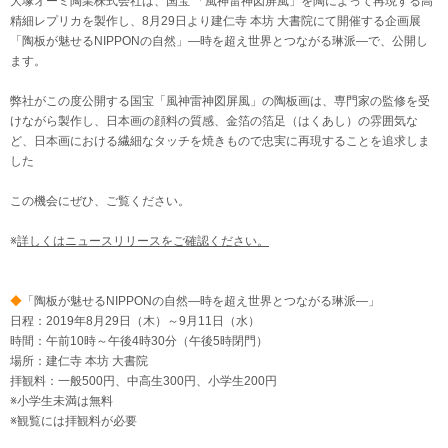
大塚オーミ陶業株式会社は、国宝 「風神雷神図屏風」を陶によって再現する高
精細レプリカを製作し、8月29日より建仁寺 本坊 大書院にて開催する企画展
「陶板が魅せるNIPPONの自然」―時を超え世界とつながる琳派―で、公開し
ます。
弊社がこの度公開する国宝「風神雷神図屏風」の陶板画は、専門家の監修を受
けながら製作し、日本画の顔料の質感、金箔の箔足（はくあし）の雰囲気な
ど、日本画における繊細なタッチを焼きもので忠実に再現することを追求しま
した
この機会にぜひ、ご覧ください。
※
詳しくはニュースリリースをご確認ください。
◆
「陶板が魅せるNIPPONの自然―時を超え世界とつながる琳派―」
日程：2019年8月29日（木）～9月11日（水）
時間：午前10時～午後4時30分（午後5時閉門）
場所：建仁寺 本坊 大書院
拝観料：一般500円、中高生300円、小学生200円
※小学生未満は無料
※観覧には拝観料が必要