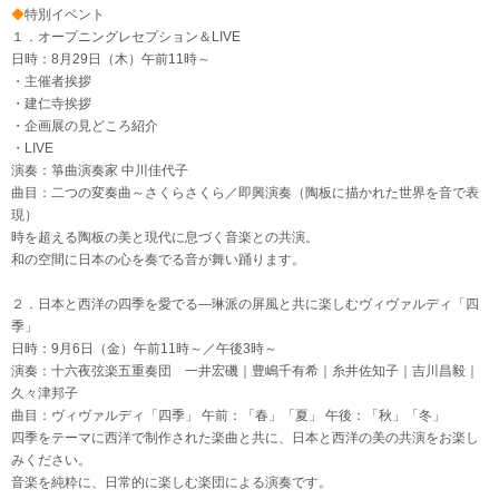
◆
特別イベント
１．オープニングレセプション＆LIVE
日時：8月29日（木）午前11時～
・主催者挨拶
・建仁寺挨拶
・企画展の見どころ紹介
・LIVE
演奏：箏曲演奏家 中川佳代子
曲目：二つの変奏曲～さくらさくら／即興演奏（陶板に描かれた世界を音で表
現）
時を超える陶板の美と現代に息づく音楽との共演。
和の空間に日本の心を奏でる音が舞い踊ります。
２．日本と西洋の四季を愛でる―琳派の屏風と共に楽しむヴィヴァルディ「四
季」
日時：9月6日（金）午前11時～／午後3時～
演奏：十六夜弦楽五重奏団 一井宏磯｜豊嶋千有希｜糸井佐知子｜吉川昌毅｜
久々津邦子
曲目：ヴィヴァルディ「四季」 午前：「春」「夏」 午後：「秋」「冬」
四季をテーマに西洋で制作された楽曲と共に、日本と西洋の美の共演をお楽し
みください。
音楽を純粋に、日常的に楽しむ楽団による演奏です。