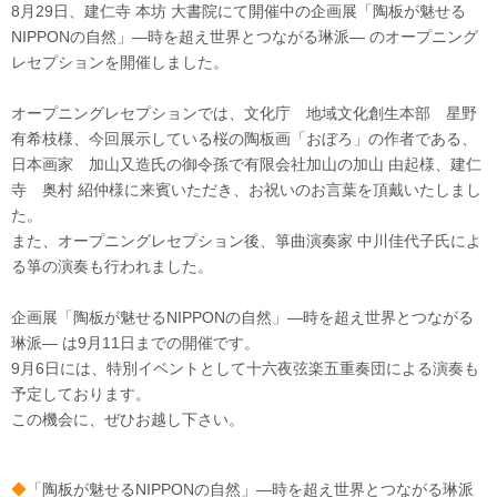
8月29日、建仁寺 本坊 大書院にて開催中の企画展「陶板が魅せる
NIPPONの自然」―時を超え世界とつながる琳派― のオープニング
レセプションを開催しました。
オープニングレセプションでは、文化庁 地域文化創生本部 星野
有希枝様、今回展示している桜の陶板画「おぼろ」の作者である、
日本画家 加山又造氏の御令孫で有限会社加山の加山 由起様、建仁
寺 奥村 紹仲様に来賓いただき、お祝いのお言葉を頂戴いたしまし
た。
また、オープニングレセプション後、箏曲演奏家 中川佳代子氏によ
る箏の演奏も行われました。
企画展「陶板が魅せるNIPPONの自然」―時を超え世界とつながる
琳派― は9月11日までの開催です。
9月6日には、特別イベントとして十六夜弦楽五重奏団による演奏も
予定しております。
この機会に、ぜひお越し下さい。
◆
「陶板が魅せるNIPPONの自然」―時を超え世界とつながる琳派