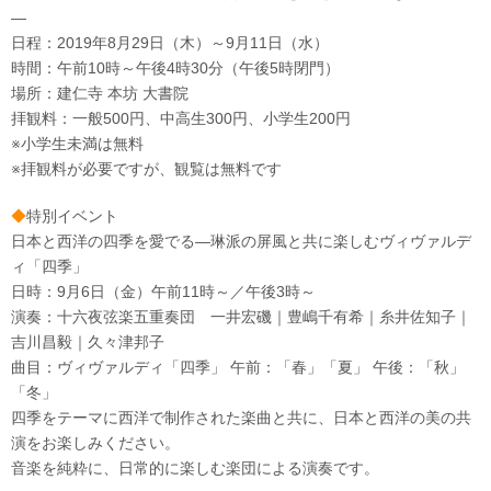
―
日程：2019年8月29日（木）～9月11日（水）
時間：午前10時～午後4時30分（午後5時閉門）
場所：建仁寺 本坊 大書院
拝観料：一般500円、中高生300円、小学生200円
※小学生未満は無料
※拝観料が必要ですが、観覧は無料です
◆
特別イベント
日本と西洋の四季を愛でる―琳派の屏風と共に楽しむヴィヴァルデ
ィ「四季」
日時：9月6日（金）午前11時～／午後3時～
演奏：十六夜弦楽五重奏団 一井宏磯｜豊嶋千有希｜糸井佐知子｜
吉川昌毅｜久々津邦子
曲目：ヴィヴァルディ「四季」 午前：「春」「夏」 午後：「秋」
「冬」
四季をテーマに西洋で制作された楽曲と共に、日本と西洋の美の共
演をお楽しみください。
音楽を純粋に、日常的に楽しむ楽団による演奏です。