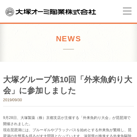
NEWS
大塚グループ第10回「外来魚釣り大
会」に参加しました
2019/09/30
9月28日、大塚製薬（株）京都支店が主催する「外来魚釣り大会」が琵琶湖で
開催されました。
現在琵琶湖には、ブルーギルやブラックバスを始めとする外来魚が繁殖し、琵
琶湖の生態系を揺るがす大問題となっています。滋賀県が推進する外来魚駆除