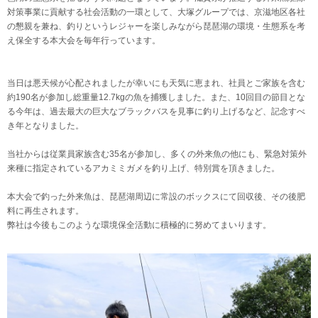
対策事業に貢献する社会活動の一環として、大塚グループでは、京滋地区各社
の懇親を兼ね、釣りというレジャーを楽しみながら琵琶湖の環境・生態系を考
え保全する本大会を毎年行っています。
当日は悪天候が心配されましたが幸いにも天気に恵まれ、社員とご家族を含む
約190名が参加し総重量12.7kgの魚を捕獲しました。また、10回目の節目とな
る今年は、過去最大の巨大なブラックバスを見事に釣り上げるなど、記念すべ
き年となりました。
当社からは従業員家族含む35名が参加し、多くの外来魚の他にも、緊急対策外
来種に指定されているアカミミガメを釣り上げ、特別賞を頂きました。
本大会で釣った外来魚は、琵琶湖周辺に常設のボックスにて回収後、その後肥
料に再生されます。
弊社は今後もこのような環境保全活動に積極的に努めてまいります。