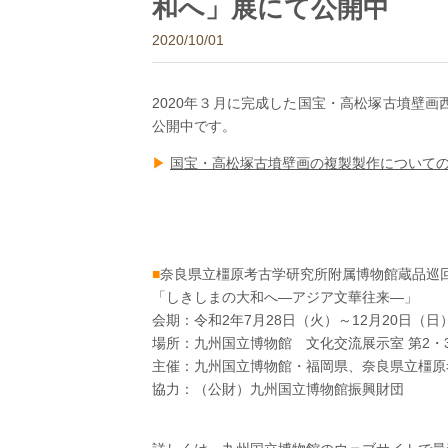
和へ」展にて公開中
2020/10/01
2020年３月に完成した国宝・高松塚古墳壁画
公開中です。
▶︎
国宝・高松塚古墳壁画の複製製作について
■
奈良県立橿原考古学研究所附属博物館蔵品巡
「しきしまの大和へ―アジア文華往来―」
会期：令和2年7月28日（火）～12月20日（日
場所：九州国立博物館 文化交流展示室 第2・
主催：九州国立博物館・福岡県、奈良県立橿原
協力：（公財）九州国立博物館振興財団