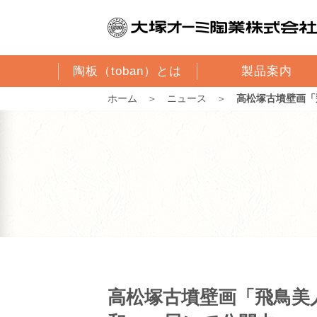
陶板（toban）とは
製品案内
ホーム
＞
ニュース
＞
高松塚古墳壁画「
高松塚古墳壁画「飛鳥美