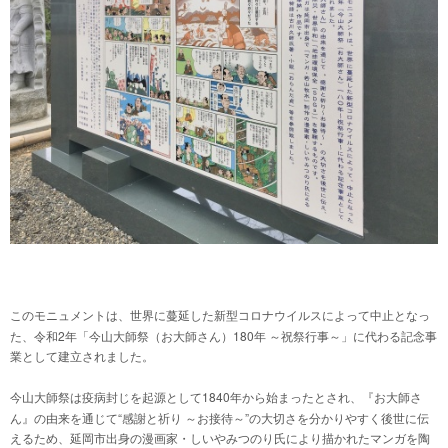
このモニュメントは、世界に蔓延した新型コロナウイルスによって中止となっ
2
180
た、令和
年「今山大師祭（お大師さん）
年
～祝祭行事～」に代わる記念事
業として建立されました。
1840
今山大師祭は疫病封じを起源として
年から始まったとされ、『お大師さ
“
”
ん』の由来を通じて
感謝と祈り
～お接待～
の大切さを分かりやすく後世に伝
えるため、延岡市出身の漫画家・しいやみつのり氏により描かれたマンガを陶