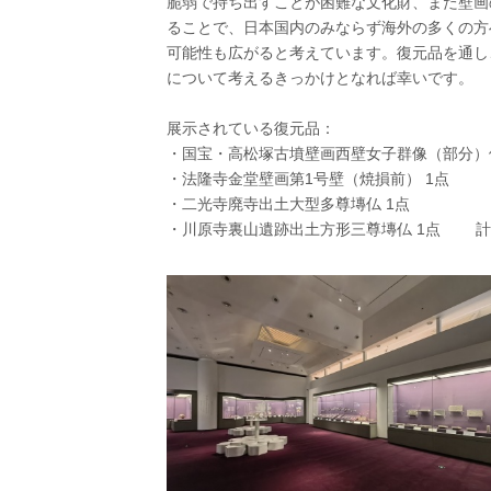
脆弱で持ち出すことが困難な文化財、また壁画
ることで、日本国内のみならず海外の多くの方
可能性も広がると考えています。復元品を通し
について考えるきっかけとなれば幸いです。
展示されている復元品：
・国宝・高松塚古墳壁画西壁女子群像（部分）
・法隆寺金堂壁画第1号壁（焼損前） 1点
・二光寺廃寺出土大型多尊塼仏 1点
・川原寺裏山遺跡出土方形三尊塼仏 1点 計