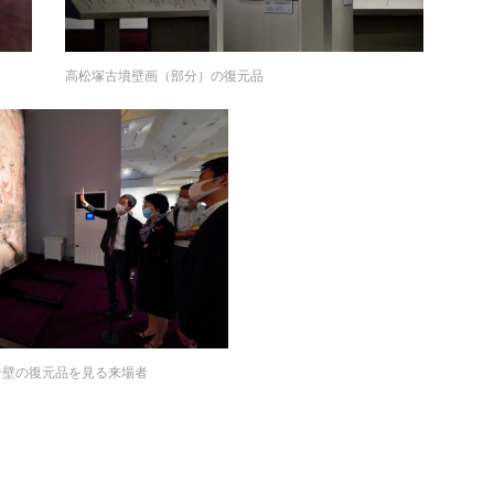
高松塚古墳壁画（部分）の復元品
号壁の復元品を見る来場者