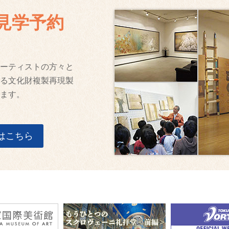
見学予約
ーティストの方々と
る文化財複製再現製
ます。
はこちら