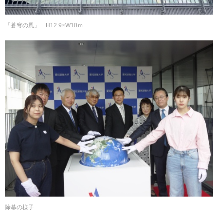
「蒼穹の風」 H12.9×W10ｍ
除幕の様子