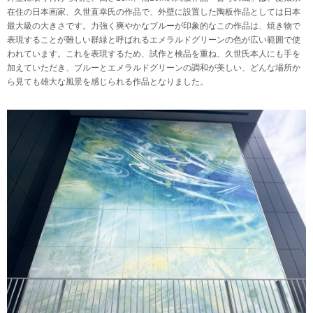
在住の日本画家、久世直幸氏の作品で、外壁に設置した陶板作品としては日本
最大級の大きさです。力強く爽やかなブルーが印象的なこの作品は、焼き物で
表現することが難しい群緑と呼ばれるエメラルドグリーンの色が広い範囲で使
われています。これを表現するため、試作と検品を重ね、久世氏本人にも手を
加えていただき、ブルーとエメラルドグリーンの調和が美しい、どんな場所か
ら見ても雄大な風景を感じられる作品となりました。