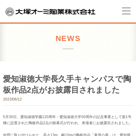
NEWS
愛知淑徳大学長久手キャンパスで陶
板作品2点がお披露目されました
2023/06/12
5月30日、愛知淑徳学園120周年・愛知淑徳大学50周年の記念事業として新1号
棟に設置された陶板作品2点の除幕式が行われ、来場者にお披露目されました。
外壁に取り付けられた、高さ13m、幅10mの陶板作品「蒼穹の風」は、愛知県