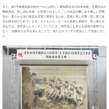
また、新1号棟屋内多目的ホールには同じく愛知県在住の日本画家、芝康弘氏の
陶板作品「君に読む未来」が設置されました。この作品が醸し出す優しい雰囲
気や、柔らかな光の表現を忠実に再現するため、原画と同じ位置・同じ形で金
箔が焼き付けられています。子どもたち一人一人の真剣な表情や、草に落ちる
光などは、芝氏自らレタッチしていただき、両作品とも単なる原画の複製では
なく、 画家自らが手を加えることで、新たなオリジナル作品として完成しまし
た。