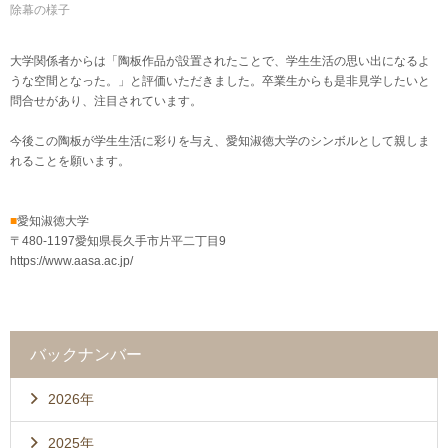
除幕の様子
大学関係者からは「陶板作品が設置されたことで、学生生活の思い出になるよ
うな空間となった。」と評価いただきました。卒業生からも是非見学したいと
問合せがあり、注目されています。
今後この陶板が学生生活に彩りを与え、愛知淑徳大学のシンボルとして親しま
れることを願います。
■
愛知淑徳大学
〒480-1197愛知県長久手市片平二丁目9
https://www.aasa.ac.jp/
バックナンバー
2026年
2025年