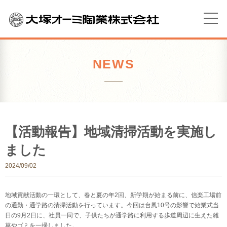
NEWS
【活動報告】地域清掃活動を実施し
ました
2024/09/02
地域貢献活動の一環として、春と夏の年2回、新学期が始まる前に、信楽工場前
の通勤・通学路の清掃活動を行っています。今回は台風10号の影響で始業式当
日の9月2日に、社員一同で、子供たちが通学路に利用する歩道周辺に生えた雑
草やゴミを一掃しました。