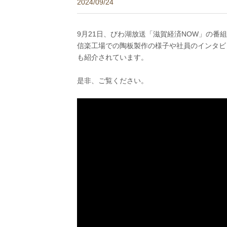
2024/09/24
9月21日、びわ湖放送「滋賀経済NOW」の番
信楽工場での陶板製作の様子や社員のインタビ
も紹介されています。
是非、ご覧ください。