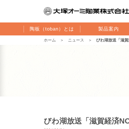
陶板（toban）とは
製品案内
ホーム
＞
ニュース
＞
びわ湖放送「滋賀
びわ湖放送「滋賀経済N