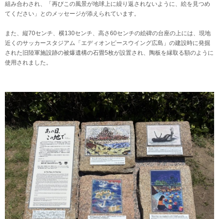
組み合わされ、「再びこの風景が地球上に繰り返されないように、絵を見つめ
てください」とのメッセージが添えられています。
また、縦70センチ、横130センチ、高さ60センチの絵碑の台座の上には、現地
近くのサッカースタジアム「エディオンピースウイング広島」の建設時に発掘
された旧陸軍施設跡の被爆遺構の石畳5枚が設置され、陶板を縁取る額のように
使用されました。