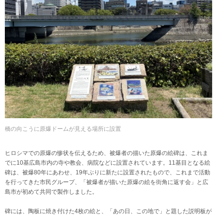
橋の向こうに原爆ドームが見える場所に設置
ヒロシマでの原爆の惨状を伝えるため、被爆者の描いた原爆の絵碑は、これま
でに10基広島市内の寺や教会、病院などに設置されています。11基目となる絵
碑は、被爆80年にあわせ、19年ぶりに新たに設置されたもので、これまで活動
を行ってきた市民グループ、「被爆者が描いた原爆の絵を街角に返す会」と広
島市が初めて共同で製作しました。
碑には、陶板に焼き付けた4枚の絵と、「あの日、この地で」と題した説明板が