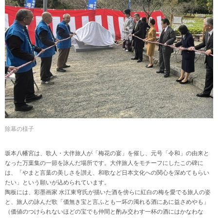
除幕の様子
坂本八幡宮は、歌人・大伴旅人が「梅花の宴」を催し、元号「令和」の由来と
なった万葉集の一節を詠んだ場所です。大伴旅人をモチーフにしたこの碑に
は、「やまと言葉の美しさを讃え、和歌など日本文化への関心を深めてもらい
たい」という願いが込められています。
陶板には、彩墨画家 水江東穹氏が描いた酒を傍らに紅白の梅を愛でる旅人の姿
と、旅人の詠んだ歌「価無き宝と言ふとも一坏の濁れる酒にあに益さめやも」
（価値のつけられないほどの宝でも仲間と酌み交わす一杯の酒にはかなわな