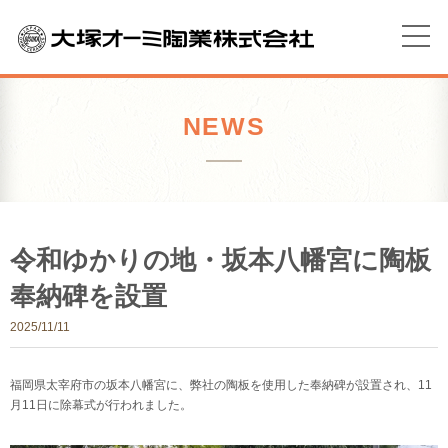
NEWS
令和ゆかりの地・坂本八幡宮に陶板
奉納碑を設置
2025/11/11
福岡県太宰府市の坂本八幡宮に、弊社の陶板を使用した奉納碑が設置され、11
月11日に除幕式が行われました。