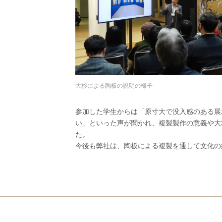
大杉による陶板の説明の様子
参加した学生からは「原寸大で没入感のある展
い」といった声が聞かれ、複製製作の意義や大
た。
今後も弊社は、陶板による複製を通して文化の