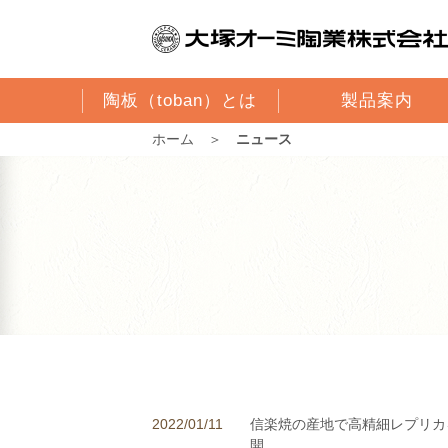
陶板（toban）とは
製品案内
ホーム
＞
ニュース
2022/01/11
信楽焼の産地で高精細レプリカ
開