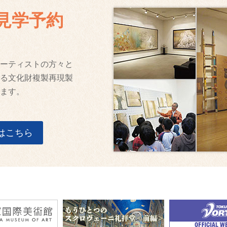
見学予約
ーティストの方々と
る文化財複製再現製
ます。
はこちら