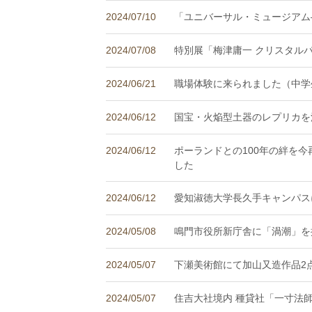
2024/07/10
「ユニバーサル・ミュージアム
2024/07/08
特別展「梅津庸一 クリスタル
2024/06/21
職場体験に来られました（中学
2024/06/12
国宝・火焔型土器のレプリカを
2024/06/12
ポーランドとの100年の絆を今
した
2024/06/12
愛知淑徳大学長久手キャンパス
2024/05/08
鳴門市役所新庁舎に「渦潮」を
2024/05/07
下瀬美術館にて加山又造作品2
2024/05/07
住吉大社境内 種貸社「一寸法