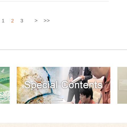
1
2
3
>
>>