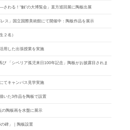
―さわる！“触”の大博覧会」直方巡回展に陶板出展
パレス」国立国際美術館にて開催中：陶板作品を展示
生２名）
活用した出張授業を実施
再び 「シベリア孤児来日100年記念」陶板がお披露目されま
にてキャンパス見学実施
描いた3作品を陶板で設置
点の陶板画を水盤に展示
師の碑」｜陶板設置