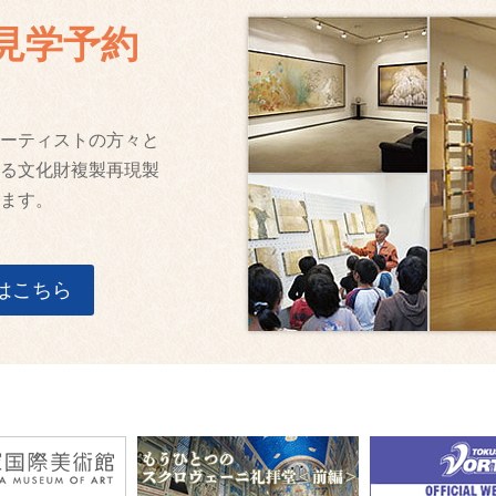
見学予約
ーティストの方々と
る文化財複製再現製
ます。
はこちら