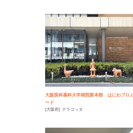
東京富士美術館では、展示機会が限られる
木其一作「風神雷神図襖」を来館者が常時
大阪医科薬科大学病院新本館 はにわプロ
ード
[大阪府]
テラコッタ