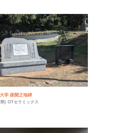
愛媛県新居浜市のアーティスト・石村嘉成氏
の作品が、陶板モニュメントとしてJR新
大学 疎開之地碑
県]
OTセラミックス