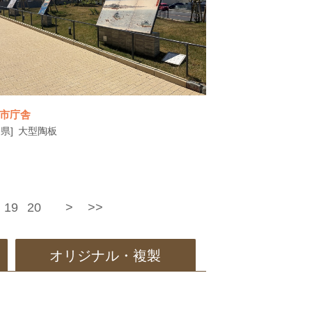
板設置｜除幕式でお披露目
市庁舎
県]
大型陶板
19
20
>
>>
鳴門市旧庁舎の老朽化や機能分散による課題
オリジナル・複製
を解消するため、新庁舎が整備されました