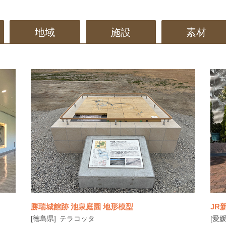
地域
施設
素材
勝瑞城館跡 池泉庭園 地形模型
JR
[徳島県]
テラコッタ
[愛媛