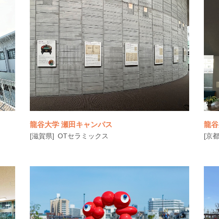
立
▶関連ニュース：​被爆80年「原爆の絵碑」色
褪せない陶板で永遠に
龍谷大学 瀬田キャンパス
龍谷
[滋賀県]
OTセラミックス
[京都
陶
▶関連ニュース：龍谷大学３キャンパスに陶