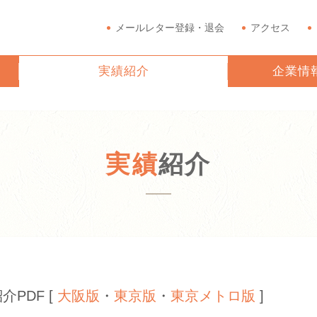
メールレター登録・退会
アクセス
実績紹介
企業情
実績
紹介
PDF [
大阪版
・
東京版
・
東京メトロ版
]