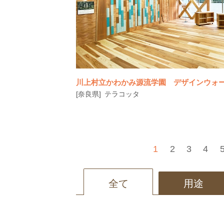
板設置｜除幕式でお披露目
川上村立かわかみ源流学園 デザインウォ
[奈良県]
テラコッタ
1
2
3
4
2024年4月開校の川上村立かわかみ源流学
全て
用途
に、樹齢400年の吉野杉と陶板レリ