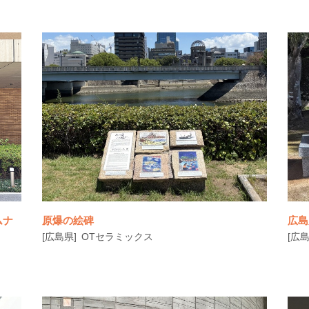
鈴
徳島県藍住町の史跡勝瑞城館跡保存整備事業
の一環として、発掘された池泉庭園の模型
ムナ
原爆の絵碑
広島
[広島県]
OTセラミックス
[広島