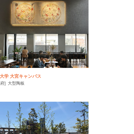
原爆投下前日に疎開し被災を免れた広島大学
医学部の歴史を伝える記念碑です。 前
大学 大宮キャンパス
府]
大型陶板
▶関連ニュース：龍谷大学３キャンパスに陶