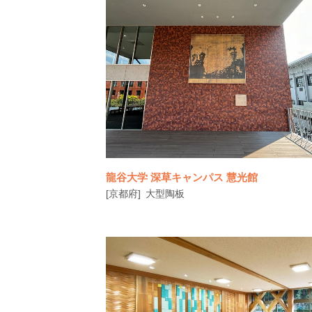
大阪医科薬科大学病院は、2027年の大学創
100周年に向け、大学病院全建て替え
龍谷大学 深草キャンパス 慧光館
[京都府]
大型陶板
▶関連ニュース：龍谷大学３キャンパスに