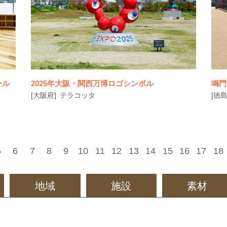
板設置｜除幕式でお披露目
ール
2025年大阪・関西万博ロゴシンボル
鳴門
[大阪府]
テラコッタ
[徳島
5
6
7
8
9
10
11
12
13
14
15
16
17
18
園
このパブリックアートは、万博のテーマであ
地域
施設
素材
る「いのちの輝き」（well bein