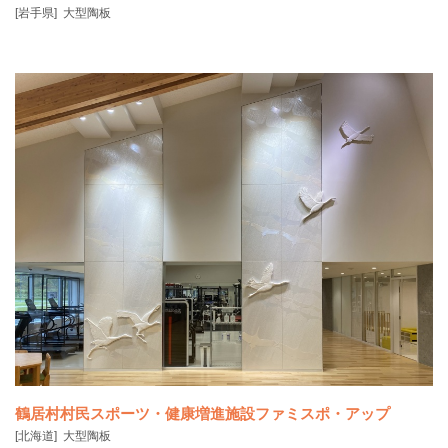
[岩手県]
大型陶板
九戸城跡 二の丸の土塁は、大きく崩れており、当時の大きさや形が残
っていません。ま
鶴居村村民スポーツ・健康増進施設ファミスポ・アップ
[北海道]
大型陶板