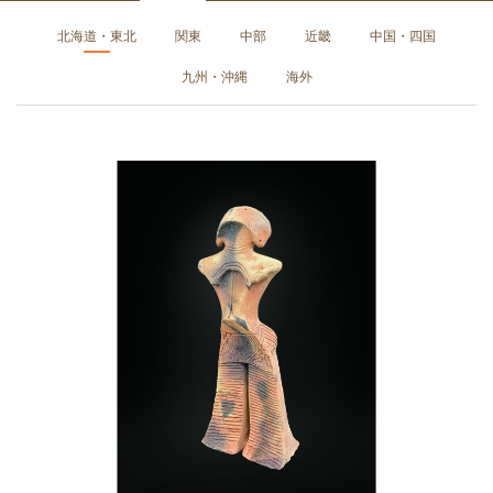
北海道・東北
関東
中部
近畿
中国・四国
九州・沖縄
海外