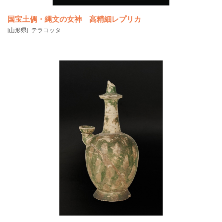
国宝土偶・縄文の女神 高精細レプリカ
[山形県]
テラコッタ
▶関連ニュース：国宝土偶「縄文の女神」複製を製作