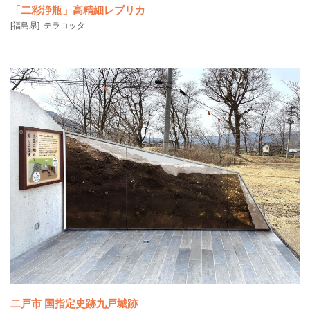
「二彩浄瓶」高精細レプリカ
[福島県]
テラコッタ
全国的にも珍しい多彩釉の陶器「二彩浄瓶」は、1938年に郡山市の七
ツ池遺跡で発見
二戸市 国指定史跡九戸城跡