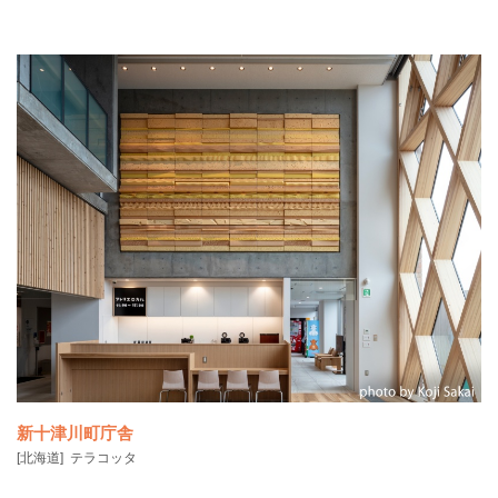
鶴居村の象徴である鶴が、煌めく雪原を躍動的に飛び立つ様を表現し
ています。人々がス
新十津川町庁舎
[北海道]
テラコッタ