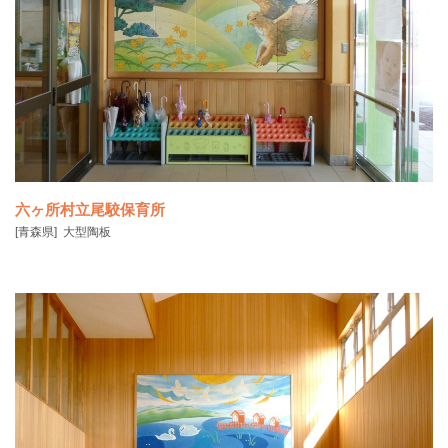
▶関連ニュース：仙台市地下鉄東西線開業｜陶板がお披露目されまし
た
六ヶ所村立尾駮保育所
[青森県]
大型陶板