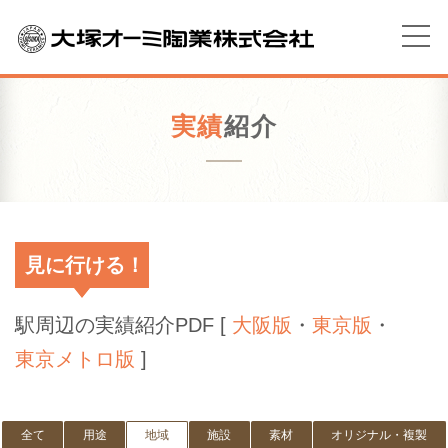
実績
紹介
見に行ける！
駅周辺の実績紹介PDF [
大阪版
・
東京版
・
東京メトロ版
]
全て
用途
地域
施設
素材
オリジナル・複製