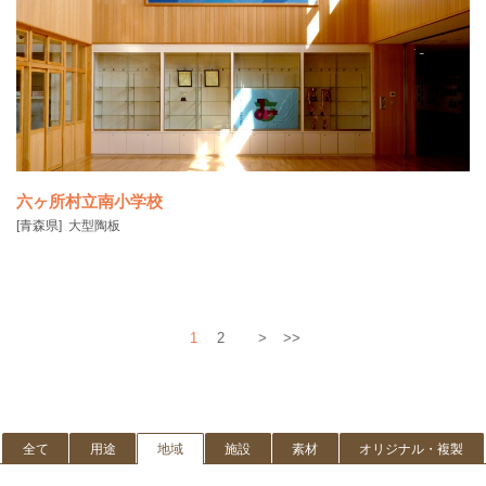
六ヶ所村立南小学校
[青森県]
大型陶板
1
2
>
>>
全て
用途
地域
施設
素材
オリジナル・複製