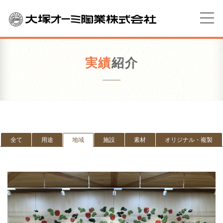
実績
紹介
全て
用途
地域
施設
素材
オリジナル・複製