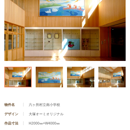
物件名
六ヶ所村立南小学校
デザイン
大塚オーミオリジナル
作品寸法
H2000㎜×W4000㎜