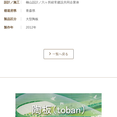
設計／施工
楠山設計／六ヶ所経常建設共同企業体
都道府県
青森県
製品区分
大型陶板
製作年
2012年
一覧へ戻る