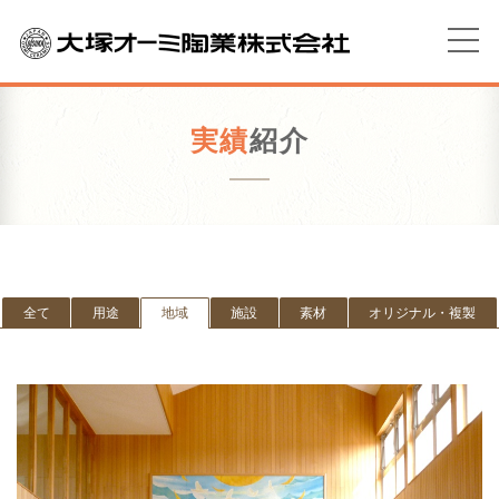
実績
紹介
全て
用途
地域
施設
素材
オリジナル・複製