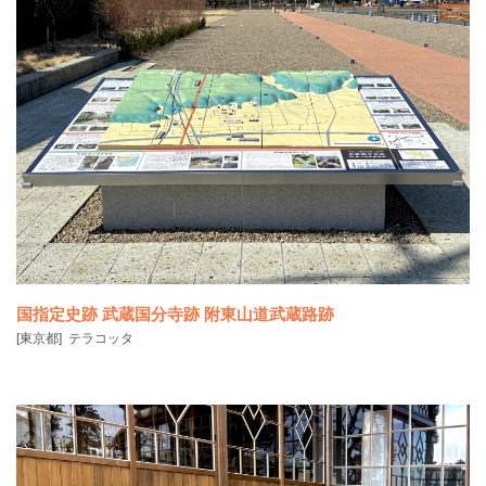
国指定史跡 武蔵国分寺跡 附東山道武蔵路跡
[東京都]
テラコッタ