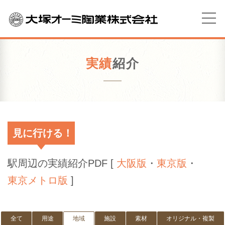
実績
紹介
見に行ける！
駅周辺の実績紹介PDF [
大阪版
・
東京版
・
東京メトロ版
]
全て
用途
地域
施設
素材
オリジナル・複製