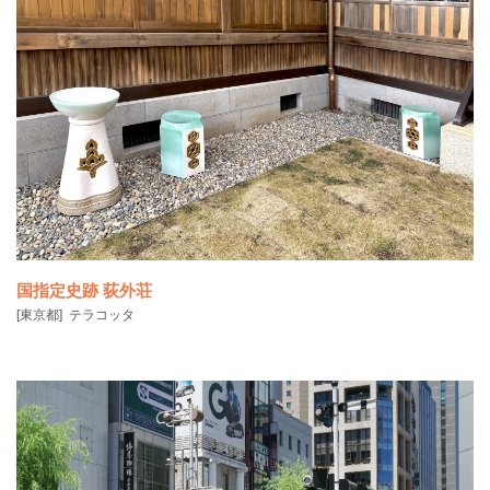
武蔵国分寺を構成する金堂・講堂など主要建物の中軸線を大切にしつ
つ、武蔵国分寺が造
国指定史跡 荻外荘
[東京都]
テラコッタ