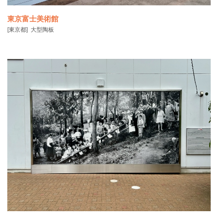
東京富士美術館
[東京都]
大型陶板
東京富士美術館では、展示機会が限られる鈴木其一作「風神雷神図
襖」を来館者が常時