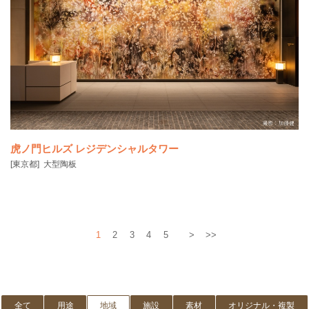
JR新橋駅前の「新橋SL広場」のリニューアルを記念して、明治時代に
港区の海上に築
虎ノ門ヒルズ レジデンシャルタワー
[東京都]
大型陶板
1
2
3
4
5
>
>>
全て
用途
地域
施設
素材
オリジナル・複製