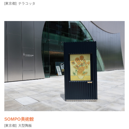
[東京都]
テラコッタ
東京都葛飾区にあるモンチッチ公園（条例名称：西新小岩五丁目公
園）は、2016年に
SOMPO美術館
[東京都]
大型陶板