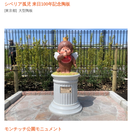
シベリア孤児 来日100年記念陶板
[東京都]
大型陶板
ロシア革命後の混乱期、シベリアには多くのポーランド人が取り残さ
れ、親を失った孤
モンチッチ公園モニュメント