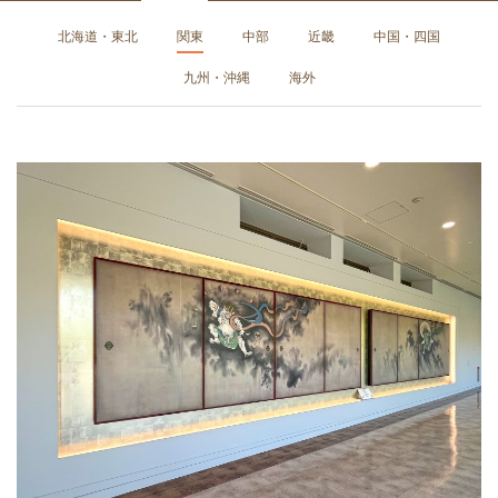
北海道・東北
関東
中部
近畿
中国・四国
九州・沖縄
海外