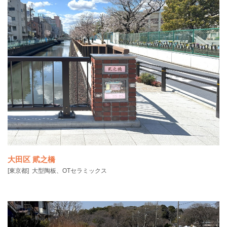
銀座６丁目にある「GINZA M TOWER」は昭和39年の竣工以来、銀座
の中心
大田区 貮之橋
[東京都]
大型陶板、OTセラミックス