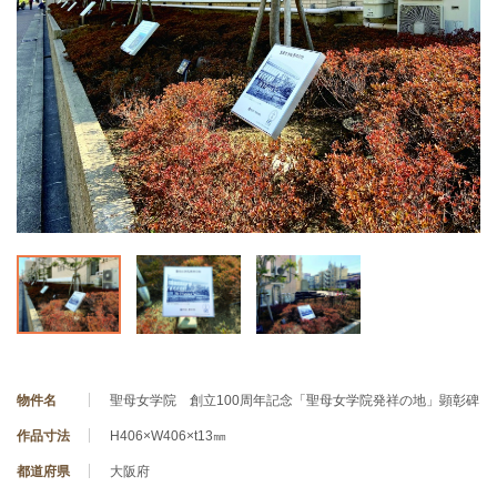
物件名
聖母女学院 創立100周年記念「聖母女学院発祥の地」顕彰碑
作品寸法
H406×W406×t13㎜
都道府県
大阪府