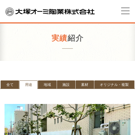
実績
紹介
全て
用途
地域
施設
素材
オリジナル・複製