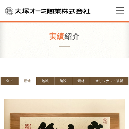
実績
紹介
全て
用途
地域
施設
素材
オリジナル・複製