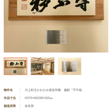
物件名
川上村立かわかみ源流学園 扁額「守不移」
作品寸法
H370×W1065×t20㎜
都道府県
奈良県